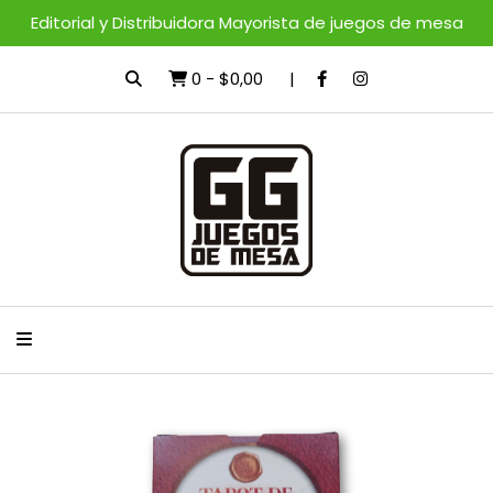
Editorial y Distribuidora Mayorista de juegos de mesa
0
-
$0,00