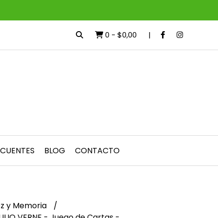
0
-
$0,00
ECUENTES
BLOG
CONTACTO
ez y Memoria
LIO VERNE - Juego de Cartas -