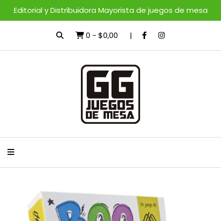
Editorial y Distribuidora Mayorista de juegos de mesa
0
-
$0,00