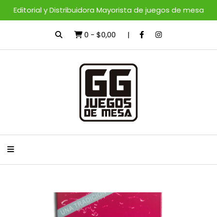
Editorial y Distribuidora Mayorista de juegos de mesa
0
-
$0,00