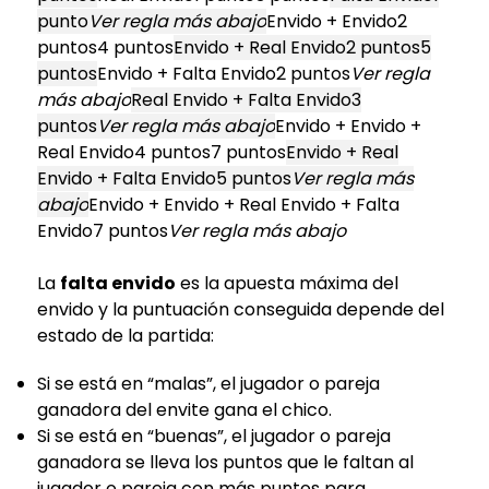
punto
Ver regla más abajo
Envido + Envido2
puntos4 puntos
Envido + Real Envido2 puntos5
puntos
Envido + Falta Envido2 puntos
Ver regla
más abajo
Real Envido + Falta Envido3
puntos
Ver regla más abajo
Envido + Envido +
Real Envido4 puntos7 puntos
Envido + Real
Envido + Falta Envido5 puntos
Ver regla más
abajo
Envido + Envido + Real Envido + Falta
Envido7 puntos
Ver regla más abajo
La
falta envido
es la apuesta máxima del
envido y la puntuación conseguida depende del
estado de la partida:
Si se está en “malas”, el jugador o pareja
ganadora del envite gana el chico.
Si se está en “buenas”, el jugador o pareja
ganadora se lleva los puntos que le faltan al
jugador o pareja con más puntos para