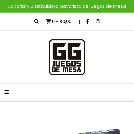
Editorial y Distribuidora Mayorista de juegos de mesa
0
-
$0,00