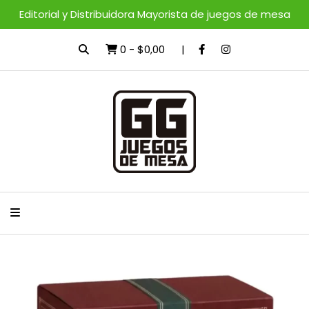
Editorial y Distribuidora Mayorista de juegos de mesa
0
-
$0,00