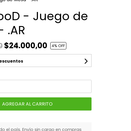
FooD - Juego de
- .AR
$24.000,00
0
4
% OFF
descuentos
AGREGAR AL CARRITO
do el país. Envío sin cargo en compras