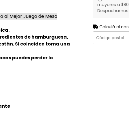
mayores a $80.
Despachamos to
o al Mejor Juego de Mesa
Calculá el cos
ica.
ngredientes de hamburguesa,
 están. Si coinciden toma una
vocas puedes perder lo
ante