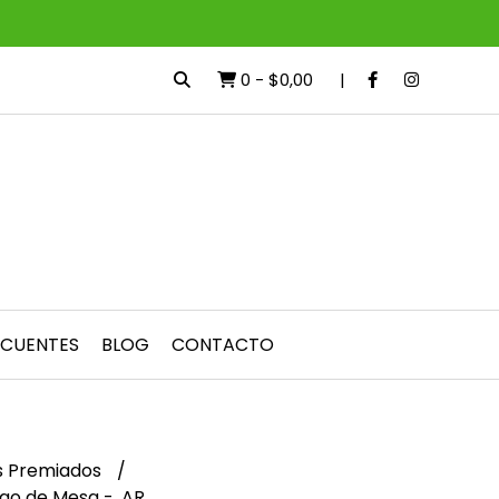
0
-
$0,00
ECUENTES
BLOG
CONTACTO
s Premiados
go de Mesa - .AR