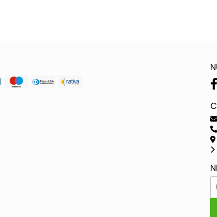
N
C
N