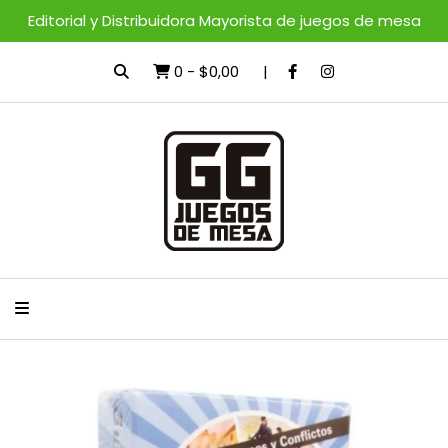
Editorial y Distribuidora Mayorista de juegos de mesa
0
-
$0,00