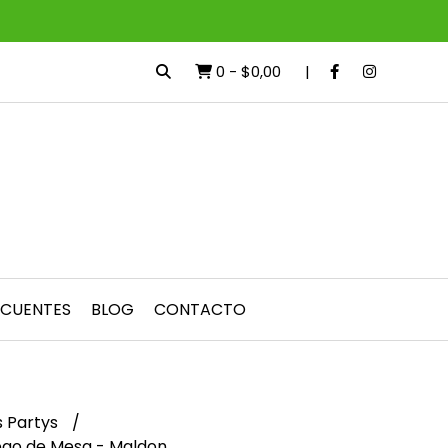
0
-
$0,00
ECUENTES
BLOG
CONTACTO
 Partys
ego de Mesa - Maldon