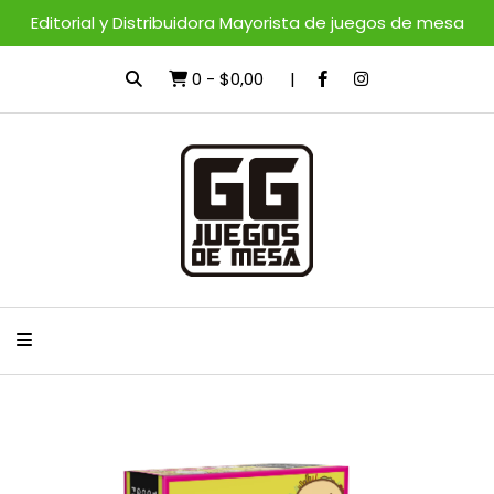
Editorial y Distribuidora Mayorista de juegos de mesa
0
-
$0,00