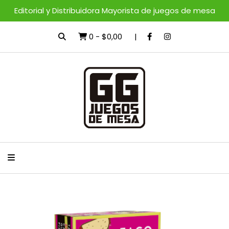
Editorial y Distribuidora Mayorista de juegos de mesa
0
-
$0,00