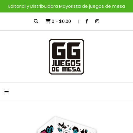
Editorial y Distribuidora Mayorista de juegos de mesa
0
-
$0,00