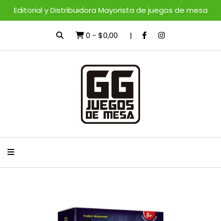
Editorial y Distribuidora Mayorista de juegos de mesa
0
-
$0,00