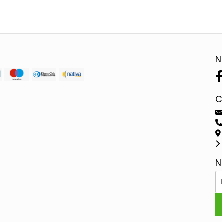
N
C
N