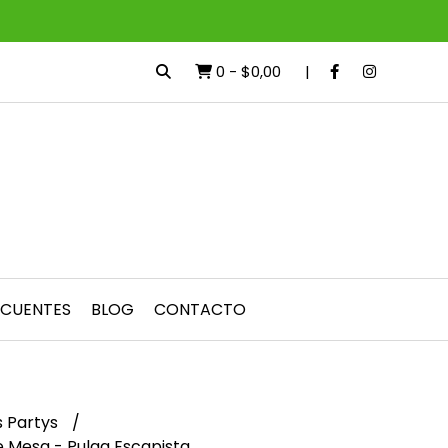
0
-
$0,00
ECUENTES
BLOG
CONTACTO
 Partys
e Mesa - Pulga Escapista