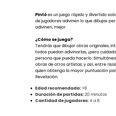
Pintó
es un juego rápido y divertido sob
de jugadores adivinen lo que dibujas p
adivinen, mejor.
¿Cómo se juega?
Tendrás que dibujar obras originales, i
todos puedan adivinarlas, ¡pero cuidad
persona que pueda hacerlo. Simultánea
obras de otros artistas; y así, entre ris
quien obtenga la mayor puntuación par
Revelación.
Edad recomendada:
+8
Duración de partidas:
20 minutos
Cantidad de jugadores:
4 a 8