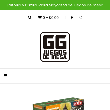
Editorial y Distribuidora Mayorista de juegos de mesa
0
-
$0,00