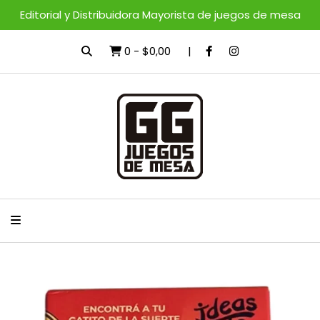
Editorial y Distribuidora Mayorista de juegos de mesa
0
-
$0,00