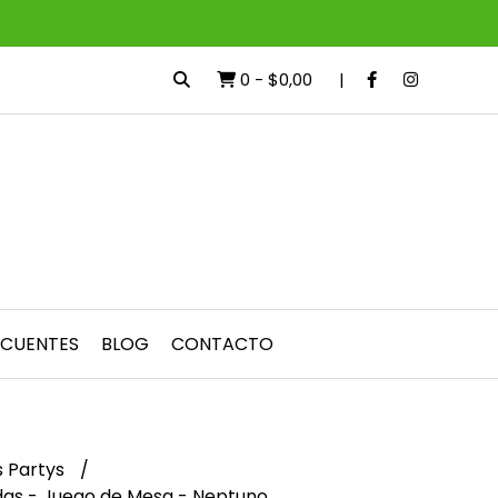
0
-
$0,00
ECUENTES
BLOG
CONTACTO
 Partys
das - Juego de Mesa - Neptuno