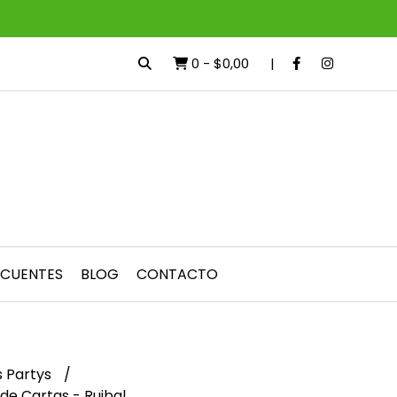
0
-
$0,00
ECUENTES
BLOG
CONTACTO
 Partys
 de Cartas - Ruibal