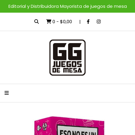
Editorial y Distribuidora Mayorista de juegos de mesa
0
-
$0,00