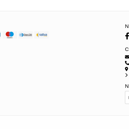
N
C
N