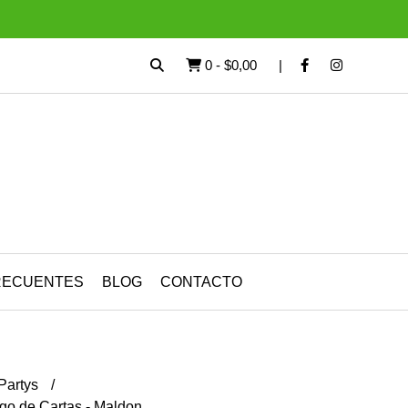
0
-
$0,00
RECUENTES
BLOG
CONTACTO
Partys
go de Cartas - Maldon