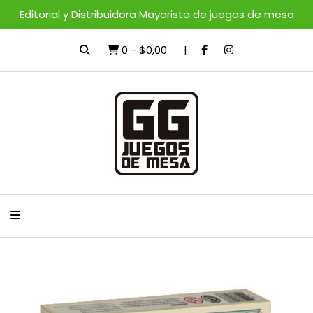
Editorial y Distribuidora Mayorista de juegos de mesa
0
-
$0,00