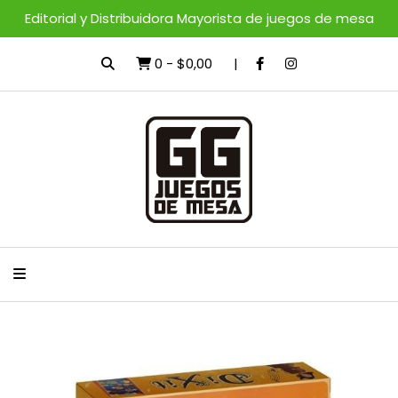
Editorial y Distribuidora Mayorista de juegos de mesa
0
-
$0,00