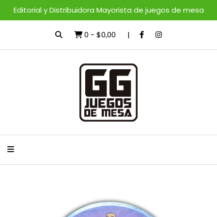
Editorial y Distribuidora Mayorista de juegos de mesa
0
-
$0,00