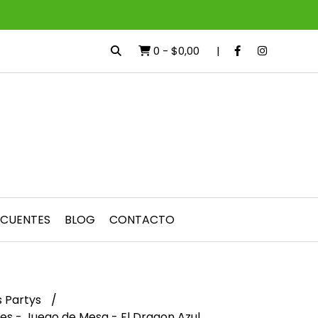
0
-
$0,00
ECUENTES
BLOG
CONTACTO
 Partys
es - Juego de Mesa - El Dragon Azul