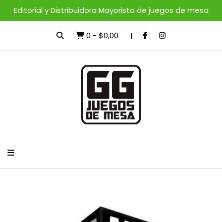
Editorial y Distribuidora Mayorista de juegos de mesa
0
-
$0,00