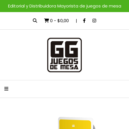
Editorial y Distribuidora Mayorista de juegos de mesa
0
-
$0,00