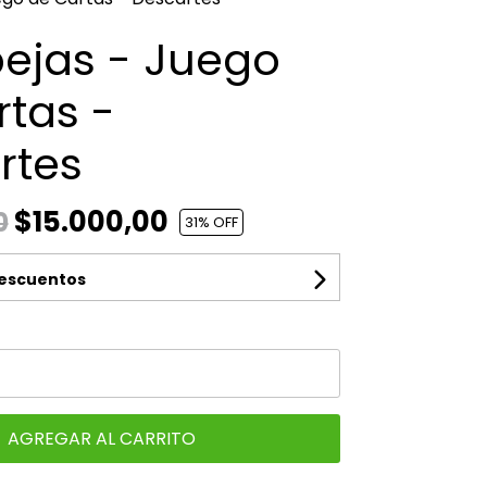
bejas - Juego
rtas -
rtes
$15.000,00
0
31
% OFF
descuentos
AGREGAR AL CARRITO