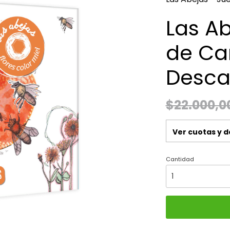
Las A
de Ca
Desca
$22.000,0
Ver cuotas y 
Cantidad