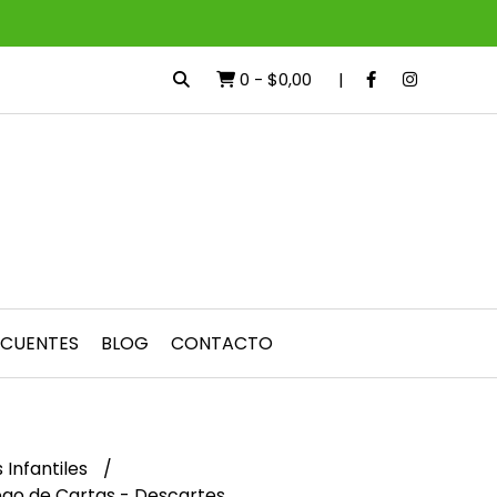
0
-
$0,00
ECUENTES
BLOG
CONTACTO
 Infantiles
ego de Cartas - Descartes