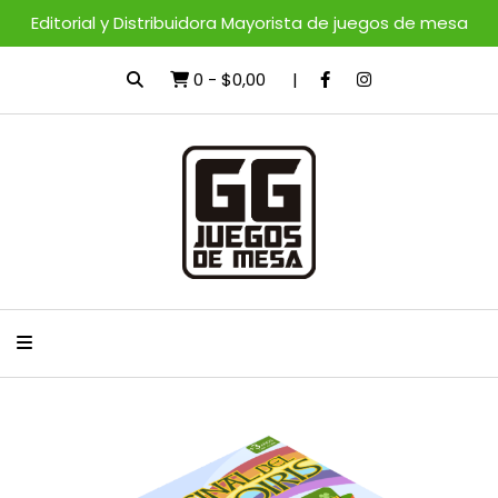
Editorial y Distribuidora Mayorista de juegos de mesa
0
-
$0,00