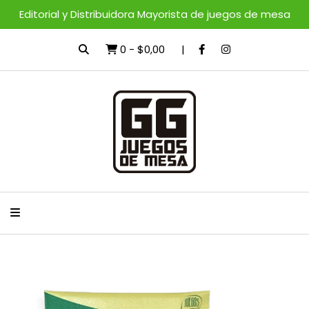
Editorial y Distribuidora Mayorista de juegos de mesa
0
-
$0,00