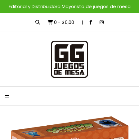
Editorial y Distribuidora Mayorista de juegos de mesa
0
-
$0,00