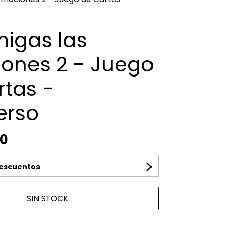
migas las
ones 2 - Juego
rtas -
erso
00
descuentos
SIN STOCK