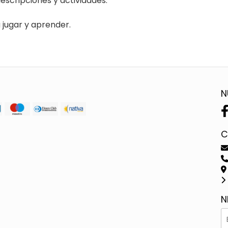
escripciones y actividades.
 jugar y aprender.
N
C
N