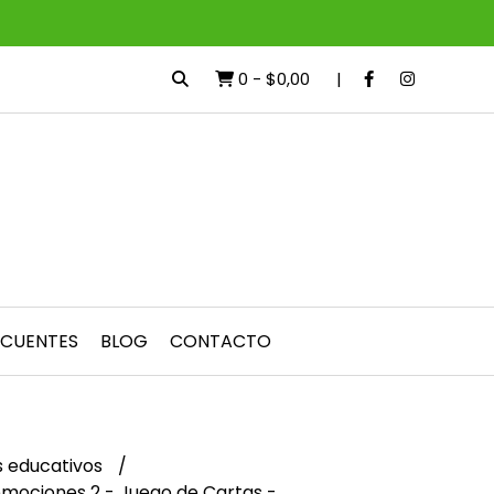
0
-
$0,00
ECUENTES
BLOG
CONTACTO
 educativos
emociones 2 - Juego de Cartas -