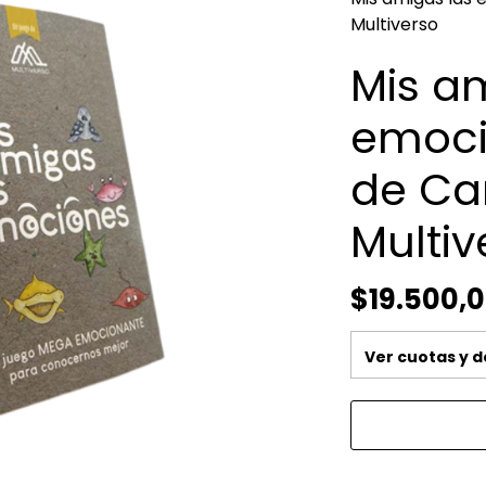
Multiverso
Mis a
emoci
de Ca
Multiv
$19.500,
Ver cuotas y 