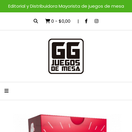
Editorial y Distribuidora Mayorista de juegos de mesa
0
-
$0,00