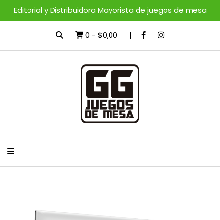
Editorial y Distribuidora Mayorista de juegos de mesa
0
-
$0,00