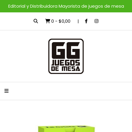
Editorial y Distribuidora Mayorista de juegos de mesa
0
-
$0,00