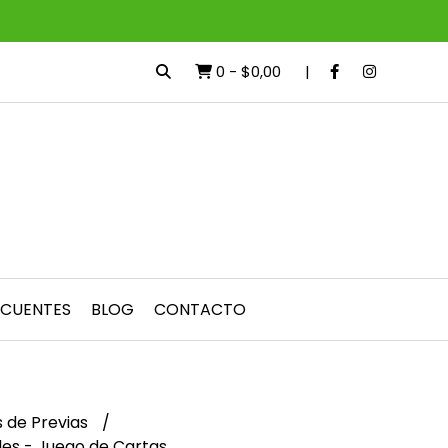
0
-
$0,00
ECUENTES
BLOG
CONTACTO
 de Previas
es - Juego de Cartas