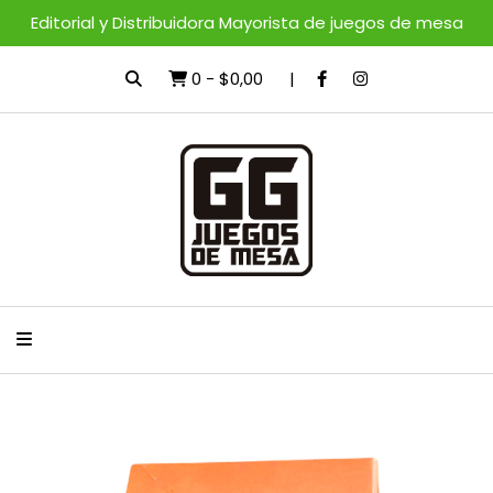
Editorial y Distribuidora Mayorista de juegos de mesa
0
-
$0,00