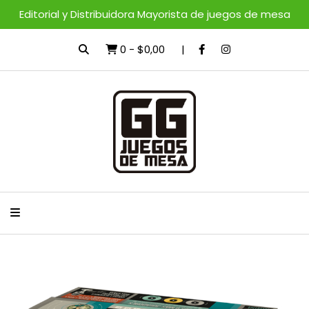
Editorial y Distribuidora Mayorista de juegos de mesa
0
-
$0,00