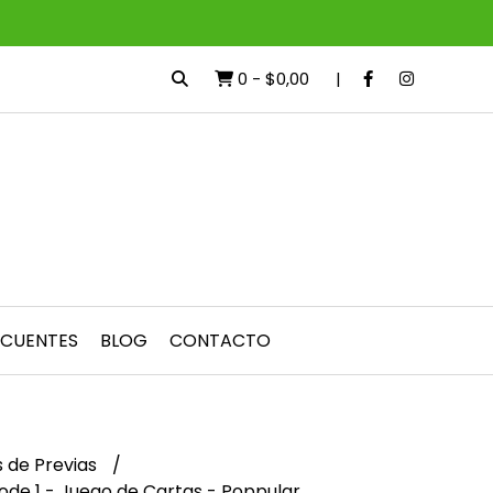
0
-
$0,00
ECUENTES
BLOG
CONTACTO
 de Previas
ode 1 - Juego de Cartas - Poppular