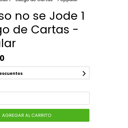
so no se Jode 1
go de Cartas -
lar
00
descuentos
AGREGAR AL CARRITO