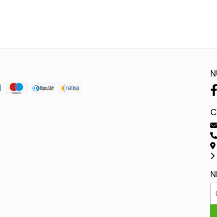
N
C
N