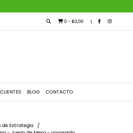
0
-
$0,00
ECUENTES
BLOG
CONTACTO
 de Estrategia
a - Juego de Mesa - yovosgalo