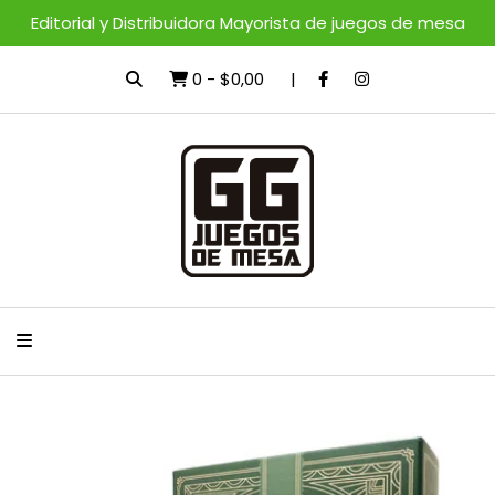
Editorial y Distribuidora Mayorista de juegos de mesa
0
-
$0,00