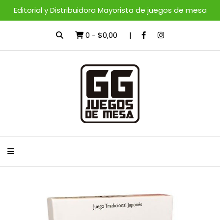
Editorial y Distribuidora Mayorista de juegos de mesa
0
-
$0,00