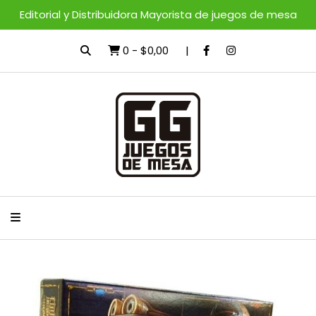
Editorial y Distribuidora Mayorista de juegos de mesa
0
-
$0,00