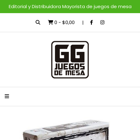
Editorial y Distribuidora Mayorista de juegos de mesa
0
-
$0,00