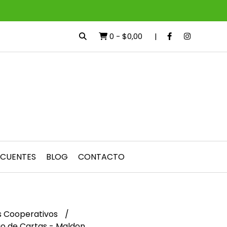
0
-
$0,00
ECUENTES
BLOG
CONTACTO
s Cooperativos
go de Cartas - Maldon