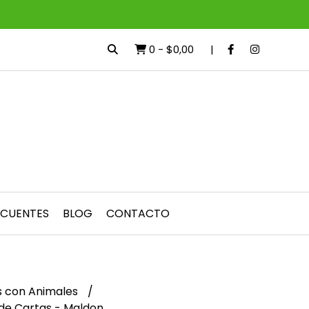
0
-
$0,00
ECUENTES
BLOG
CONTACTO
s con Animales
de Cartas - Maldon