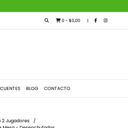
0
-
$0,00
ECUENTES
BLOG
CONTACTO
 2 Jugadores
de Mesa - Desenchufados