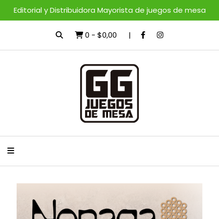
Editorial y Distribuidora Mayorista de juegos de mesa
0
-
$0,00