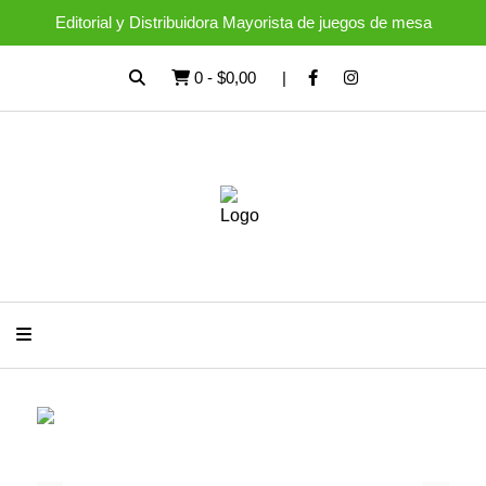
Editorial y Distribuidora Mayorista de juegos de mesa
0
-
$0,00