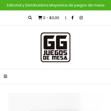
Editorial y Distribuidora Mayorista de juegos de mesa
0
-
$0,00