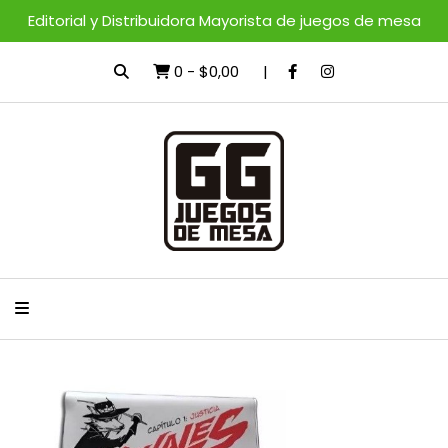
Editorial y Distribuidora Mayorista de juegos de mesa
0
-
$0,00